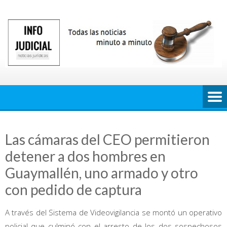
Saltar
al
contenido
Las cámaras del CEO permitieron
detener a dos hombres en
Guaymallén, uno armado y otro
con pedido de captura
A través del Sistema de Videovigilancia se montó un operativo
policial que culminó con el arresto de los dos sospechosos