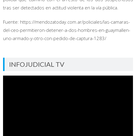
tras ser detectados en actitud violenta en la vía pública.
Fuente: https://mendozatoday.com.ar/policiales/las-camaras-
del-ceo-permitieron-detener-a-dos-hombres-en-guaymallen-
uno-armado-y-otro-con-pedido-de-captura-1283/
INFOJUDICIAL TV