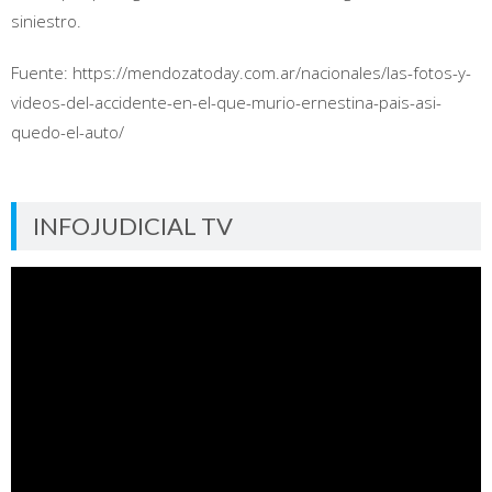
siniestro.
Fuente: https://mendozatoday.com.ar/nacionales/las-fotos-y-
videos-del-accidente-en-el-que-murio-ernestina-pais-asi-
quedo-el-auto/
INFOJUDICIAL TV