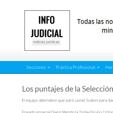
Saltar
al
contenido
Secciones
Práctica Profesional
Her
Los puntajes de la Selecció
El equipo alternativo que paró Lionel Scaloni para d
Enviado especial Diario Mendoza Today/Grupo Cróni