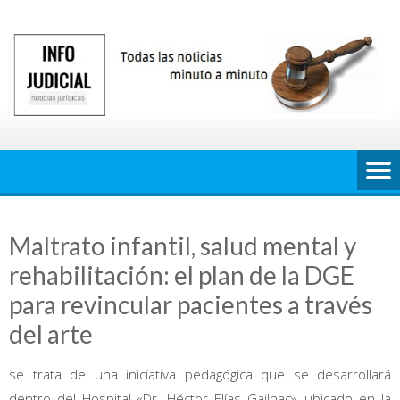
Saltar
al
contenido
Maltrato infantil, salud mental y
rehabilitación: el plan de la DGE
para revincular pacientes a través
del arte
se trata de una iniciativa pedagógica que se desarrollará
dentro del Hospital «Dr. Héctor Elías Gailhac», ubicado en la