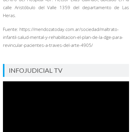
calle Aristóbulo del Valle 1359 del departamento de Las
Heras.
Fuente: https://mendozatoday.com.ar/sociedad/maltrato-
infantil-salud-mental-y-rehabilitacion-el-plan-de-la-dge-para-
revincular-pacientes-a-traves-del-arte-4905/
INFOJUDICIAL TV