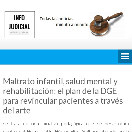
Saltar
al
contenido
Maltrato infantil, salud mental y
rehabilitación: el plan de la DGE
para revincular pacientes a través
del arte
se trata de una iniciativa pedagógica que se desarrollará
dentro del Hospital «Dr. Héctor Elías Gailhac», ubicado en la