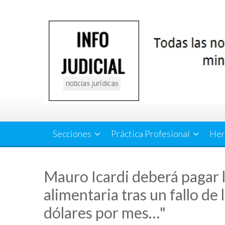
Saltar
al
contenido
Secciones
Práctica Profesional
Her
Mauro Icardi deberá pagar l
alimentaria tras un fallo de 
dólares por mes…"