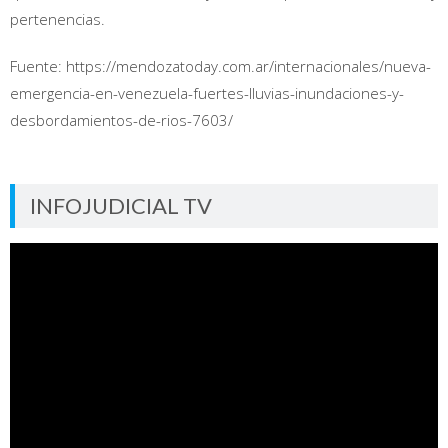
pertenencias.
Fuente: https://mendozatoday.com.ar/internacionales/nueva-
emergencia-en-venezuela-fuertes-lluvias-inundaciones-y-
desbordamientos-de-rios-7603/
INFOJUDICIAL TV