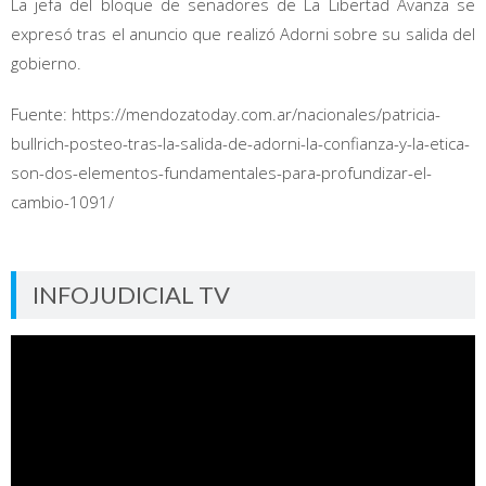
La jefa del bloque de senadores de La Libertad Avanza se
expresó tras el anuncio que realizó Adorni sobre su salida del
gobierno.
Fuente: https://mendozatoday.com.ar/nacionales/patricia-
bullrich-posteo-tras-la-salida-de-adorni-la-confianza-y-la-etica-
son-dos-elementos-fundamentales-para-profundizar-el-
cambio-1091/
INFOJUDICIAL TV