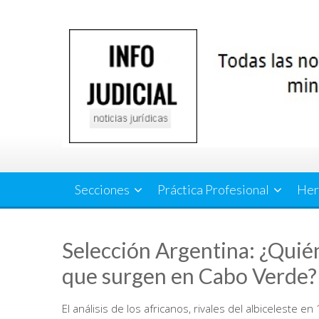
Saltar
al
contenido
Secciones
Práctica Profesional
Her
Selección Argentina: ¿Quién
que surgen en Cabo Verde?
El análisis de los africanos, rivales del albiceleste en