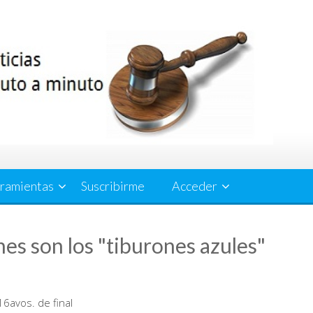
ramientas
Suscribirme
Acceder
es son los "tiburones azules"
 16avos. de final