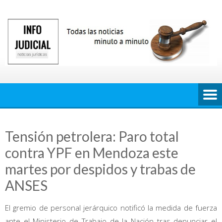
Saltar
al
contenido
Tensión petrolera: Paro total
contra YPF en Mendoza este
martes por despidos y trabas de
ANSES
El gremio de personal jerárquico notificó la medida de fuerza
ante el Ministerio de Trabajo de la Nación tras denunciar el