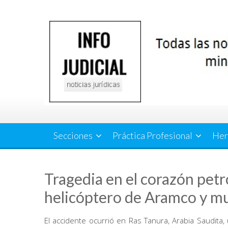
Saltar
al
contenido
Secciones
Práctica Profesional
Her
Tragedia en el corazón petr
helicóptero de Aramco y m
El accidente ocurrió en Ras Tanura, Arabia Saudita,