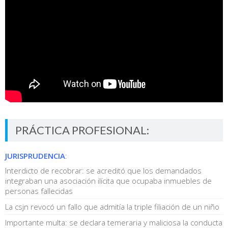
PRÁCTICA PROFESIONAL:
JURISPRUDENCIA
:
Interdicto de recobrar: se acreditó que los demandados
integraban una asociación ilícita que ocupaba inmuebles de
personas fallecidas
La csjn revocó un fallo que admitía la triple filiación de un niño
Importante multa: se declara temeraria y maliciosa la conducta