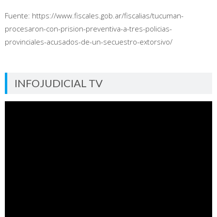
Fuente: https://www.fiscales.gob.ar/fiscalias/tucuman-
procesaron-con-prision-preventiva-a-tres-policias-
provinciales-acusados-de-un-secuestro-extorsivo/
INFOJUDICIAL TV