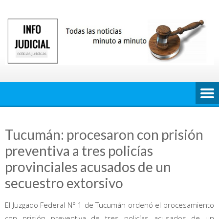
Saltar
al
contenido
Tucumán: procesaron con prisión
preventiva a tres policías
provinciales acusados de un
secuestro extorsivo
El Juzgado Federal N° 1 de Tucumán ordenó el procesamiento
con prisión preventiva de tres policías acusados de un