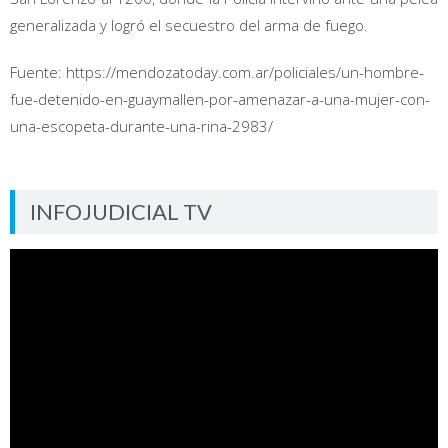
generalizada y logró el secuestro del arma de fuego.
Fuente: https://mendozatoday.com.ar/policiales/un-hombre-
fue-detenido-en-guaymallen-por-amenazar-a-una-mujer-con-
una-escopeta-durante-una-rina-2983/
INFOJUDICIAL TV