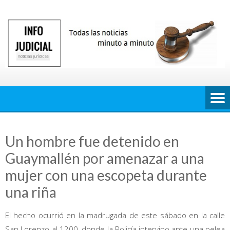
Saltar
al
contenido
Un hombre fue detenido en
Guaymallén por amenazar a una
mujer con una escopeta durante
una riña
El hecho ocurrió en la madrugada de este sábado en la calle
San Lorenzo al 1200, donde la Policía intervino ante una pelea