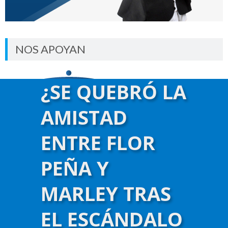
NOS APOYAN
¿SE QUEBRÓ LA
AMISTAD
ENTRE FLOR
PEÑA Y
MARLEY TRAS
EL ESCÁNDALO