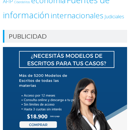
economía
AFIP
Ciberdelitos
información
internacionales
Judiciales
PUBLICIDAD