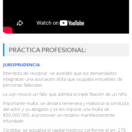
PRÁCTICA PROFESIONAL:
JURISPRUDENCIA
:
Interdicto de recobrar: se acreditó que los demandados
integraban una asociación ilícita que ocupaba inmuebles de
personas fallecidas
La csjn revocó un fallo que admitía la triple filiación de un niño
Importante multa: se declara temeraria y maliciosa la conducta
del actor y su abogado y se les impone una multa de
$50.000.000, al promover un reclamo manifiestamente
infundado
Córdoba: se actualiza el capital histórico conforme el art. 276