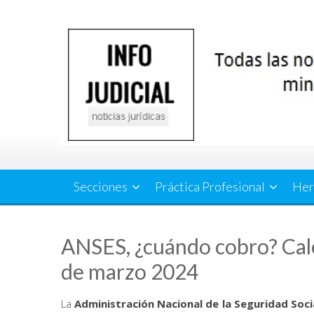
Saltar
al
contenido
Secciones
Práctica Profesional
Her
ANSES, ¿cuándo cobro? Cale
de marzo 2024
La
Administración Nacional de la Seguridad Socia