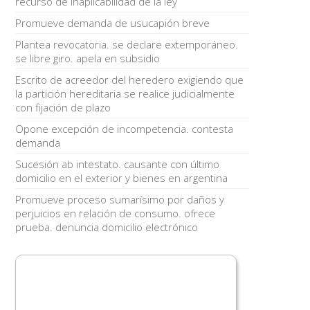
recurso de inaplicabilidad de la ley
Promueve demanda de usucapión breve
Plantea revocatoria. se declare extemporáneo.
se libre giro. apela en subsidio
Escrito de acreedor del heredero exigiendo que
la partición hereditaria se realice judicialmente
con fijación de plazo
Opone excepción de incompetencia. contesta
demanda
Sucesión ab intestato. causante con último
domicilio en el exterior y bienes en argentina
Promueve proceso sumarísimo por daños y
perjuicios en relación de consumo. ofrece
prueba. denuncia domicilio electrónico