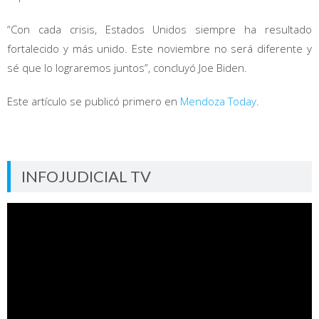
“Con cada crisis, Estados Unidos siempre ha resultado
fortalecido y más unido. Este noviembre no será diferente y
sé que lo lograremos juntos”, concluyó Joe Biden.
Este artículo se publicó primero en
Mendoza Today
.
INFOJUDICIAL TV