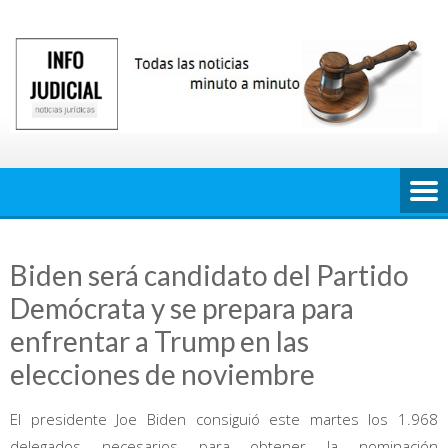
Saltar
al
contenido
Biden será candidato del Partido
Demócrata y se prepara para
enfrentar a Trump en las
elecciones de noviembre
El presidente Joe Biden consiguió este martes los 1.968
delegados necesarios para obtener la nominación