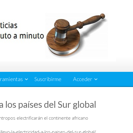
ramientas
Suscribirme
Acceder
a los países del Sur global
ántropos electrificarán el continente africano
llevo-la-electricidad-a-los-paises-del-sur-global/