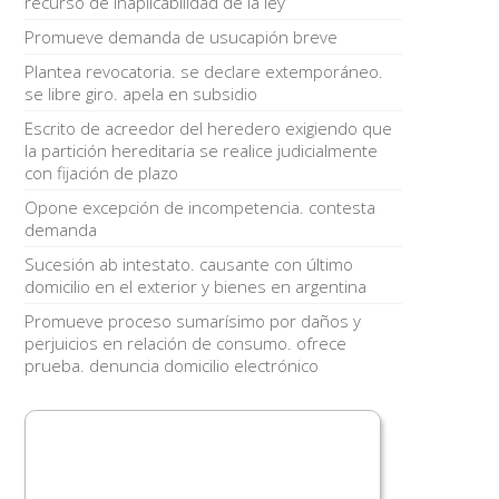
recurso de inaplicabilidad de la ley
Promueve demanda de usucapión breve
Plantea revocatoria. se declare extemporáneo.
se libre giro. apela en subsidio
Escrito de acreedor del heredero exigiendo que
la partición hereditaria se realice judicialmente
con fijación de plazo
Opone excepción de incompetencia. contesta
demanda
Sucesión ab intestato. causante con último
domicilio en el exterior y bienes en argentina
Promueve proceso sumarísimo por daños y
perjuicios en relación de consumo. ofrece
prueba. denuncia domicilio electrónico