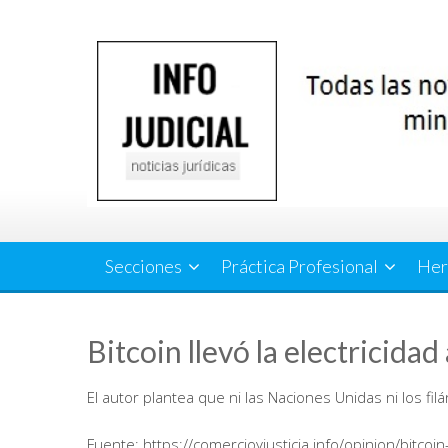
Saltar
al
contenido
Secciones
Práctica Profesional
Her
Bitcoin llevó la electricidad 
El autor plantea que ni las Naciones Unidas ni los fil
Fuente: https://comercioyjusticia.info/opinion/bitcoin-