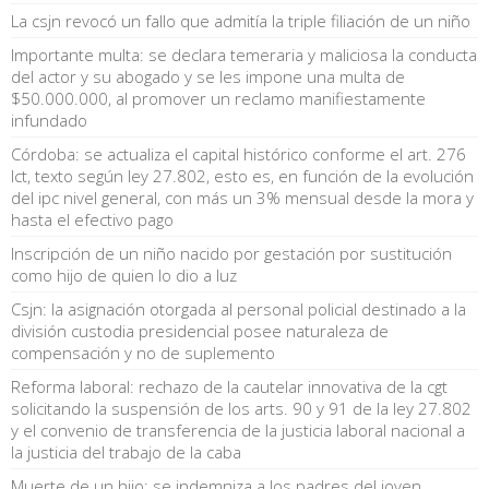
La csjn revocó un fallo que admitía la triple filiación de un niño
Importante multa: se declara temeraria y maliciosa la conducta
del actor y su abogado y se les impone una multa de
$50.000.000, al promover un reclamo manifiestamente
infundado
Córdoba: se actualiza el capital histórico conforme el art. 276
lct, texto según ley 27.802, esto es, en función de la evolución
del ipc nivel general, con más un 3% mensual desde la mora y
hasta el efectivo pago
Inscripción de un niño nacido por gestación por sustitución
como hijo de quien lo dio a luz
Csjn: la asignación otorgada al personal policial destinado a la
división custodia presidencial posee naturaleza de
compensación y no de suplemento
Reforma laboral: rechazo de la cautelar innovativa de la cgt
solicitando la suspensión de los arts. 90 y 91 de la ley 27.802
y el convenio de transferencia de la justicia laboral nacional a
la justicia del trabajo de la caba
Muerte de un hijo: se indemniza a los padres del joven