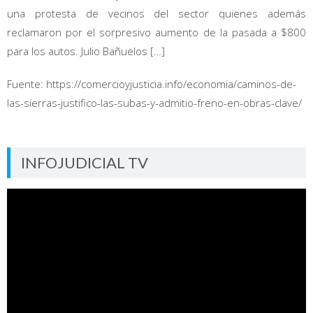
una protesta de vecinos del sector quienes además
reclamaron por el sorpresivo aumento de la pasada a $800
para los autos. Julio Bañuelos […]
Fuente: https://comercioyjusticia.info/economia/caminos-de-
las-sierras-justifico-las-subas-y-admitio-freno-en-obras-clave/
INFOJUDICIAL TV