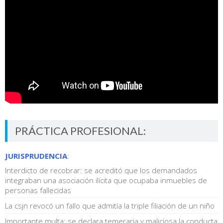
PRÁCTICA PROFESIONAL:
JURISPRUDENCIA
:
Interdicto de recobrar: se acreditó que los demandados
integraban una asociación ilícita que ocupaba inmuebles de
personas fallecidas
La csjn revocó un fallo que admitía la triple filiación de un niño
Importante multa: se declara temeraria y maliciosa la conducta