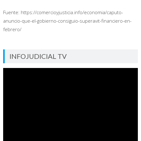
Fuente: https://comercioyjusticia.info/economia/caputo-
anuncio-que-el-gobierno-consiguio-superavit-financiero-en-
febrero/
INFOJUDICIAL TV