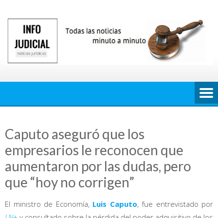
Saltar
al
contenido
Caputo aseguró que los
empresarios le reconocen que
aumentaron por las dudas, pero
que “hoy no corrigen”
El ministro de Economía,
Luis Caputo
, fue entrevistado por
LN+
y consultado sobre la pérdida del poder adquisitivo de los