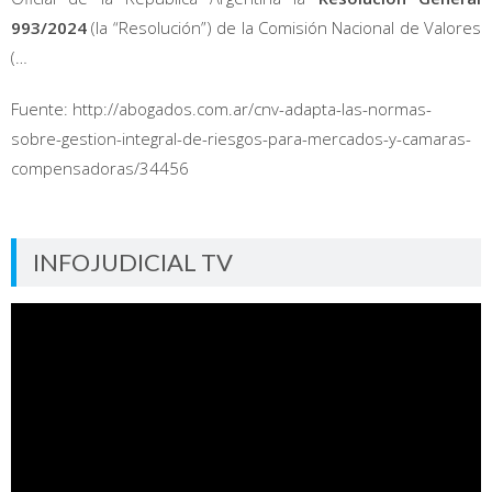
993/2024
(la “Resolución”) de la Comisión Nacional de Valores
(…
Fuente: http://abogados.com.ar/cnv-adapta-las-normas-
sobre-gestion-integral-de-riesgos-para-mercados-y-camaras-
compensadoras/34456
INFOJUDICIAL TV