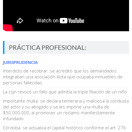
PRÁCTICA PROFESIONAL:
JURISPRUDENCIA
:
Interdicto de recobrar: se acreditó que los demandados
integraban una asociación ilícita que ocupaba inmuebles de
personas fallecidas
La csjn revocó un fallo que admitía la triple filiación de un niño
Importante multa: se declara temeraria y maliciosa la conducta
del actor y su abogado y se les impone una multa de
$50.000.000, al promover un reclamo manifiestamente
infundado
Córdoba: se actualiza el capital histórico conforme el art. 276