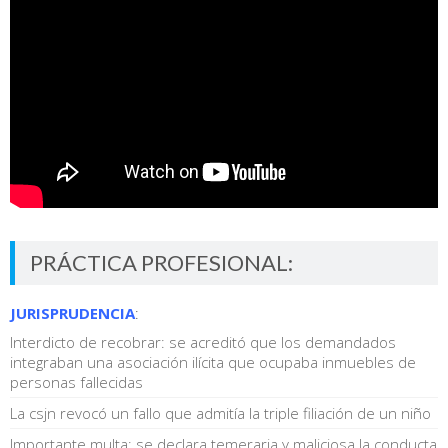
PRÁCTICA PROFESIONAL:
JURISPRUDENCIA
:
Interdicto de recobrar: se acreditó que los demandados
integraban una asociación ilícita que ocupaba inmuebles de
personas fallecidas
La csjn revocó un fallo que admitía la triple filiación de un niño
Importante multa: se declara temeraria y maliciosa la conducta