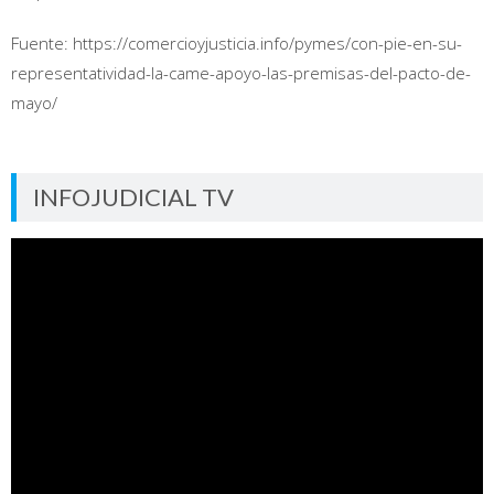
Fuente: https://comercioyjusticia.info/pymes/con-pie-en-su-
representatividad-la-came-apoyo-las-premisas-del-pacto-de-
mayo/
INFOJUDICIAL TV