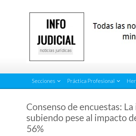
Saltar
al
contenido
Secciones
Práctica Profesional
Her
Consenso de encuestas: La 
subiendo pese al impacto del
56%