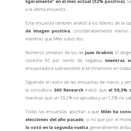
ligeramente” en el mes actual (52% positiva).
S
a la última encuesta.
Esta encuesta también analizó a los líderes de la o
de imagen positiva
, considerablemente menor a
mientras que Milei subió dos.
Números similares de los de
Juan Grabois
. El diri
cosecha 60 por ciento de negativa,
mientras s
encuestadora sobreestimó al kirchnerismo en todas
Siguendo el rastro de las encuestas de marzo, y yen
la consultora
360 Research
indicó que
el 59,3% 
mientras que un 39,2% no aprueba y un 1,5% no sa
Todas las encuestas apuntan a que
Milei ha cons
elecciones del año pasado
, si no que por el mo
lo votó en la segunda vuelta
, generalmente atrib