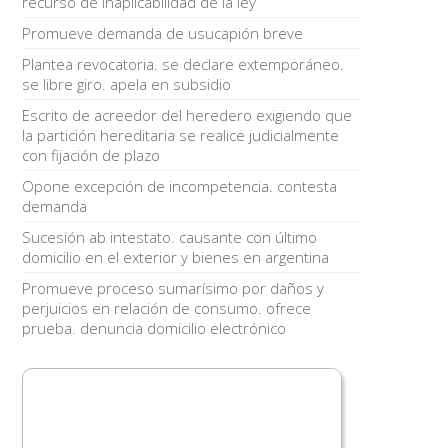
recurso de inaplicabilidad de la ley
Promueve demanda de usucapión breve
Plantea revocatoria. se declare extemporáneo.
se libre giro. apela en subsidio
Escrito de acreedor del heredero exigiendo que
la partición hereditaria se realice judicialmente
con fijación de plazo
Opone excepción de incompetencia. contesta
demanda
Sucesión ab intestato. causante con último
domicilio en el exterior y bienes en argentina
Promueve proceso sumarísimo por daños y
perjuicios en relación de consumo. ofrece
prueba. denuncia domicilio electrónico