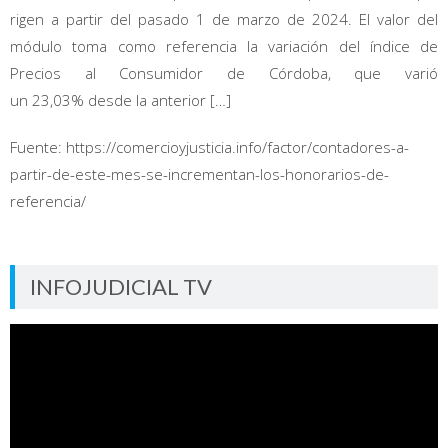
rigen a partir del pasado 1 de marzo de 2024. El valor del
módulo toma como referencia la variación del índice de
Precios al Consumidor de Córdoba, que varió
un 23,03% desde la anterior […]
Fuente: https://comercioyjusticia.info/factor/contadores-a-
partir-de-este-mes-se-incrementan-los-honorarios-de-
referencia/
INFOJUDICIAL TV