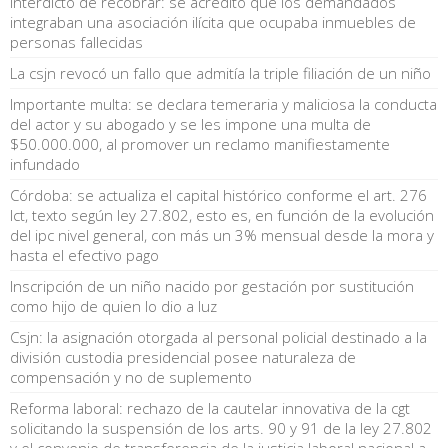
Interdicto de recobrar: se acreditó que los demandados
integraban una asociación ilícita que ocupaba inmuebles de
personas fallecidas
La csjn revocó un fallo que admitía la triple filiación de un niño
Importante multa: se declara temeraria y maliciosa la conducta
del actor y su abogado y se les impone una multa de
$50.000.000, al promover un reclamo manifiestamente
infundado
Córdoba: se actualiza el capital histórico conforme el art. 276
lct, texto según ley 27.802, esto es, en función de la evolución
del ipc nivel general, con más un 3% mensual desde la mora y
hasta el efectivo pago
Inscripción de un niño nacido por gestación por sustitución
como hijo de quien lo dio a luz
Csjn: la asignación otorgada al personal policial destinado a la
división custodia presidencial posee naturaleza de
compensación y no de suplemento
Reforma laboral: rechazo de la cautelar innovativa de la cgt
solicitando la suspensión de los arts. 90 y 91 de la ley 27.802
y el convenio de transferencia de la justicia laboral nacional a