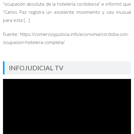
“ocupación absoluta de la hotelería cordobesa” e informó que
“Carlos Paz registra un excelente movimiento y casi inusual
para esta […]
Fuente: https://comercioyjusticia.info/economia/cordoba-con-
ocupacion-hotelera-completa/
INFOJUDICIAL TV