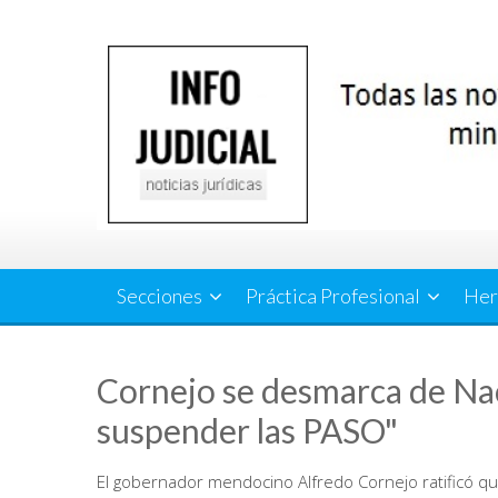
Saltar
al
contenido
Secciones
Práctica Profesional
Her
Cornejo se desmarca de Na
suspender las PASO"
El gobernador mendocino Alfredo Cornejo ratificó q