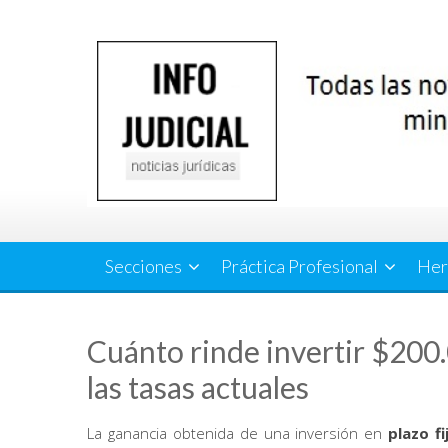
Saltar
al
contenido
Secciones
Práctica Profesional
Her
Cuánto rinde invertir $200.0
las tasas actuales
La ganancia obtenida de una inversión en
plazo fi