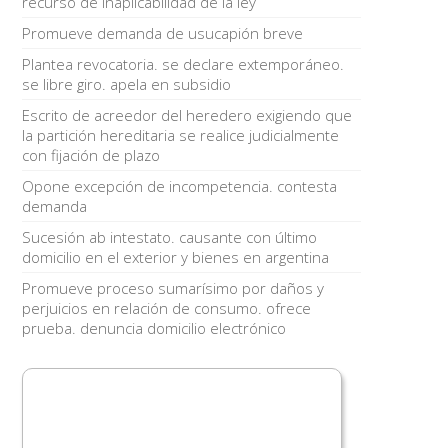
recurso de inaplicabilidad de la ley
Promueve demanda de usucapión breve
Plantea revocatoria. se declare extemporáneo.
se libre giro. apela en subsidio
Escrito de acreedor del heredero exigiendo que
la partición hereditaria se realice judicialmente
con fijación de plazo
Opone excepción de incompetencia. contesta
demanda
Sucesión ab intestato. causante con último
domicilio en el exterior y bienes en argentina
Promueve proceso sumarísimo por daños y
perjuicios en relación de consumo. ofrece
prueba. denuncia domicilio electrónico