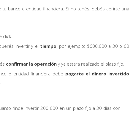
 tu banco o entidad financiera. Si no tenés, debés abrirte una
 click.
uerés invertir y el
tiempo
, por ejemplo: $600.000 a 30 o 60
bés
confirmar la operación
y ya estará realizado el plazo fijo.
nco o entidad financiera debe
pagarte el dinero invertido
.
nto-rinde-invertir-200-000-en-un-plazo-fijo-a-30-dias-con-