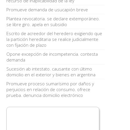
recurso de inaplicabilidad de la ley
Promueve demanda de usucapión breve
Plantea revocatoria. se declare extemporáneo.
se libre giro. apela en subsidio
Escrito de acreedor del heredero exigiendo que
la partición hereditaria se realice judicialmente
con fijación de plazo
Opone excepción de incompetencia. contesta
demanda
Sucesión ab intestato. causante con último
domicilio en el exterior y bienes en argentina
Promueve proceso sumarísimo por daños y
perjuicios en relación de consumo. ofrece
prueba. denuncia domicilio electrónico