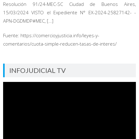
Resolución 91/24-MEC-SC Ciudad de Buenos Aires,
15/03/2024 VISTO el Expediente N° EX-2024-25827142- -
APN-DGDMDP#MEC, […]
Fuente: https://comercioyjusticia.info/leyes-y-
comentarios/cuota-simple-reducen-tasas-de-interes/
INFOJUDICIAL TV