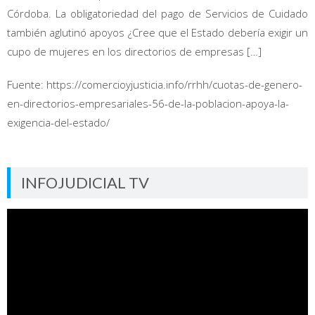
Córdoba. La obligatoriedad del pago de Servicios de Cuidado
también aglutinó apoyos ¿Cree que el Estado debería exigir un
cupo de mujeres en los directorios de empresas […]
Fuente: https://comercioyjusticia.info/rrhh/cuotas-de-genero-
en-directorios-empresariales-56-de-la-poblacion-apoya-la-
exigencia-del-estado/
INFOJUDICIAL TV