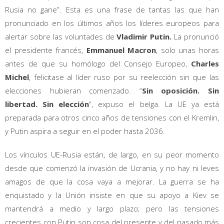
Rusia no gane”. Esta es una frase de tantas las que han
pronunciado en los últimos años los líderes europeos para
alertar sobre las voluntades de
Vladimir Putin.
La pronunció
el presidente francés,
Emmanuel Macron
, solo unas horas
antes de que su homólogo del Consejo Europeo,
Charles
Michel
, felicitase al líder ruso por su reelección sin que las
elecciones hubieran comenzado. “
Sin oposición. Sin
libertad. Sin elección
“, expuso el belga. La UE ya está
preparada para otros cinco años de tensiones con el Kremlin,
y Putin aspira a seguir en el poder hasta 2036.
Los vínculos UE-Rusia están, de largo, en su peor momento
desde que comenzó la invasión de Ucrania, y no hay ni leves
amagos de que la cosa vaya a mejorar. La guerra se ha
enquistado y la Unión insiste en que su apoyo a Kiev se
mantendrá a medio y largo plazo; pero las tensiones
crecientes con Putin son cosa del presente y del pasado más