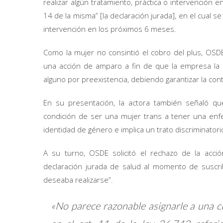
realizar algún tratamiento, práctica o intervención
14 de la misma” [la declaración jurada], en el cual se
intervención en los próximos 6 meses.
Como la mujer no consintió el cobro del plus, OSDE 
una acción de amparo a fin de que la empresa la rei
alguno por preexistencia, debiendo garantizar la con
En su presentación, la actora también señaló q
condición de ser una mujer trans a tener una enfer
identidad de género e implica un trato discriminatori
A su turno, OSDE solicitó el rechazo de la acci
declaración jurada de salud al momento de suscribi
deseaba realizarse”.
«No parece razonable asignarle a una c