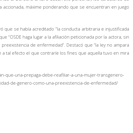
a accionada, máxime ponderando que se encuentran en juego
yó que se había acreditado “la conducta arbitraria e injustificada
ue “OSDE haga lugar a la afiliación peticionada por la actora, sin
de preexistencia de enfermedad”. Destacó que “la ley no ampara
a tal efecto el que contraríe los fines que aquella tuvo en mira
nan-que-una-prepaga-debe-reafiliar-a-una-mujer-transgenero-
ntidad-de-genero-como-una-preexistencia-de-enfermedad/