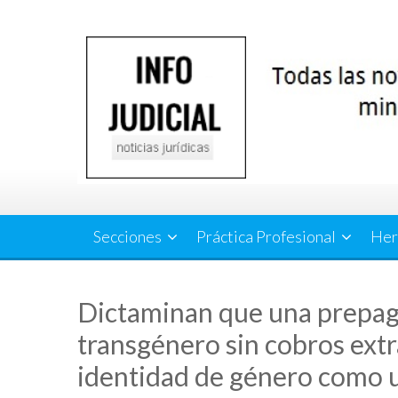
Saltar
al
contenido
Secciones
Práctica Profesional
Her
Dictaminan que una prepaga
transgénero sin cobros extr
identidad de género como 