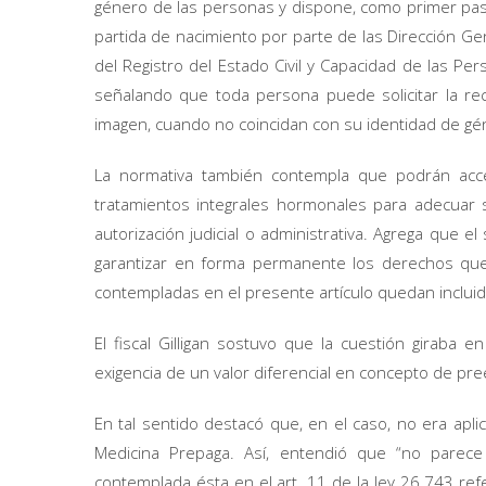
género de las personas y dispone, como primer paso,
partida de nacimiento por parte de las Dirección G
del Registro del Estado Civil y Capacidad de las Per
señalando que toda persona puede solicitar la rect
imagen, cuando no coincidan con su identidad de gé
La normativa también contempla que podrán accede
tratamientos integrales hormonales para adecuar
autorización judicial o administrativa. Agrega que 
garantizar en forma permanente los derechos que 
contempladas en el presente artículo quedan incluida
El fiscal Gilligan sostuvo que la cuestión giraba e
exigencia de un valor diferencial en concepto de preex
En tal sentido destacó que, en el caso, no era apli
Medicina Prepaga. Así, entendió que “no parece 
contemplada ésta en el art. 11 de la ley 26.743 refer