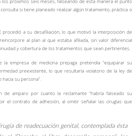
 en los próximos seis meses, falseando de esta manera el punto
 consulta si tiene planeado realizar algún tratamiento, práctica o
procedió a su desafiliación, lo que motivó la interposición de
ncorpore al plan al que estaba afiliada, sin valor diferencial
tinuidad y cobertura de los tratamientos que sean pertinentes.
ue la empresa de medicina prepaga pretendía “equiparar su
medad preexistente, lo que resultaría violatorio de la ley de
o hacia su persona”.
ón de amparo por cuanto la reclamante “habría falseado su
r el contrato de adhesión, al omitir señalar las cirugías que
irugía de readecuación genital, contemplada ésta