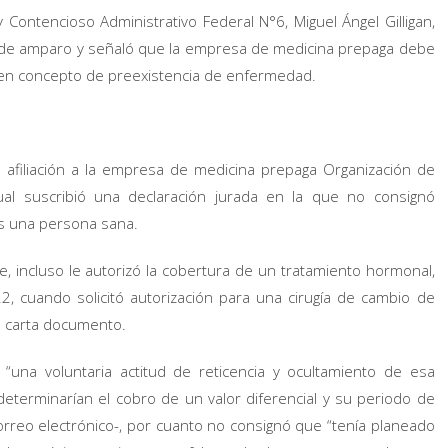
 y Contencioso Administrativo Federal N°6, Miguel Ángel Gilligan,
n de amparo y señaló que la empresa de medicina prepaga debe
nal en concepto de preexistencia de enfermedad.
 afiliación a la empresa de medicina prepaga Organización de
ual suscribió una declaración jurada en la que no consignó
es una persona sana.
 e, incluso le autorizó la cobertura de un tratamiento hormonal,
, cuando solicitó autorización para una cirugía de cambio de
a carta documento.
“una voluntaria actitud de reticencia y ocultamiento de esa
 determinarían el cobro de un valor diferencial y su periodo de
orreo electrónico-, por cuanto no consignó que “tenía planeado