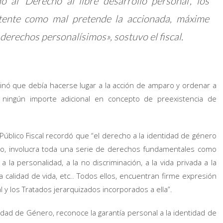
o al ‘Derecho al libre desarrollo personal’, los
tente como mal pretende la accionada, máxime
erechos personalísimos», sostuvo el fiscal.
n opinó que debía hacerse lugar a la acción de amparo y ordenar a
le ningún importe adicional en concepto de preexistencia de
Público Fiscal recordó que “el derecho a la identidad de género
imo, involucra toda una serie de derechos fundamentales como
 a la personalidad, a la no discriminación, a la vida privada a la
a calidad de vida, etc.. Todos ellos, encuentran firme expresión
l y los Tratados jerarquizados incorporados a ella”.
idad de Género, reconoce la garantía personal a la identidad de