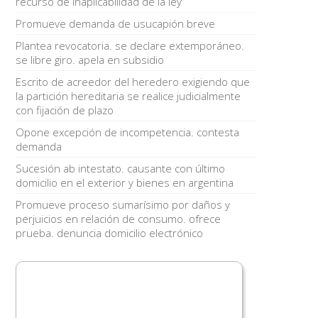
recurso de inaplicabilidad de la ley
Promueve demanda de usucapión breve
Plantea revocatoria. se declare extemporáneo.
se libre giro. apela en subsidio
Escrito de acreedor del heredero exigiendo que
la partición hereditaria se realice judicialmente
con fijación de plazo
Opone excepción de incompetencia. contesta
demanda
Sucesión ab intestato. causante con último
domicilio en el exterior y bienes en argentina
Promueve proceso sumarísimo por daños y
perjuicios en relación de consumo. ofrece
prueba. denuncia domicilio electrónico