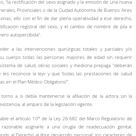
 “la rectificación del sexo asignado y la emisión de una nueva
enerales, Provinciales o de la Ciudad Autónoma de Buenos Aires
sonas; ello con el fin de dar plena operatividad a ese derecho,
ificación registral del sexo, y el cambio de nombre de pila e
nero autopercibida”.
r a las intervenciones quirúrgicas totales y parciales y/o
 su cuerpo todas las personas mayores de edad sin requerir
el sistema de salud, obras sociales y medicina prepaga “deberán
les reconoce la ley» y que ‘todas las prestaciones de salud
s en el Plan Médico Obligatorio’”.
n torno a si debía mantenerse la afiliación de la actora sin la
istencia, al amparo de la legislación vigente.
cable el artículo 10° de la Ley 26.682 del Marco Regulatorio de
razonable asignarle a una cirugía de readecuación genital,
ido al ‘Derecho al libre desarrollo personal’, los caracteres de