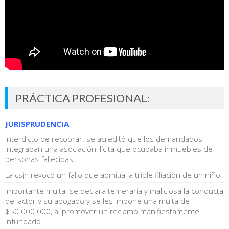
PRÁCTICA PROFESIONAL:
JURISPRUDENCIA
:
Interdicto de recobrar: se acreditó que los demandados
integraban una asociación ilícita que ocupaba inmuebles de
personas fallecidas
La csjn revocó un fallo que admitía la triple filiación de un niño
Importante multa: se declara temeraria y maliciosa la conducta
del actor y su abogado y se les impone una multa de
$50.000.000, al promover un reclamo manifiestamente
infundado