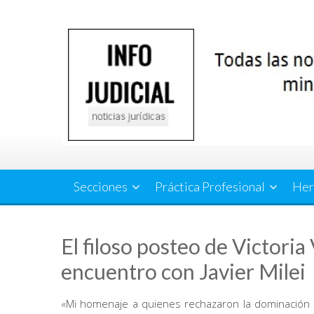
Saltar
al
contenido
Secciones
Práctica Profesional
Her
El filoso posteo de Victoria 
encuentro con Javier Milei
«Mi homenaje a quienes rechazaron la dominación ext