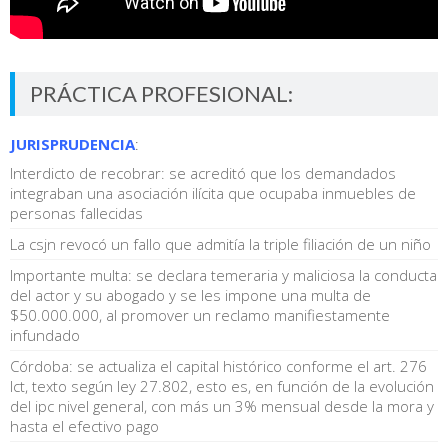
PRÁCTICA PROFESIONAL:
JURISPRUDENCIA
:
Interdicto de recobrar: se acreditó que los demandados
integraban una asociación ilícita que ocupaba inmuebles de
personas fallecidas
La csjn revocó un fallo que admitía la triple filiación de un niño
Importante multa: se declara temeraria y maliciosa la conducta
del actor y su abogado y se les impone una multa de
$50.000.000, al promover un reclamo manifiestamente
infundado
Córdoba: se actualiza el capital histórico conforme el art. 276
lct, texto según ley 27.802, esto es, en función de la evolución
del ipc nivel general, con más un 3% mensual desde la mora y
hasta el efectivo pago