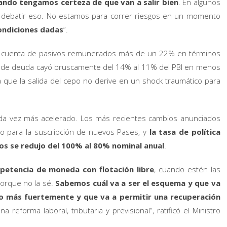
ando tengamos certeza de que van a salir bien
. En algunos
 a debatir eso. No estamos para correr riesgos en un momento
ondiciones dadas
”.
a a cuenta de pasivos remunerados más de un 22% en términos
k de deuda cayó bruscamente del 14% al 11% del PBI en menos
 que la salida del cepo no derive en un shock traumático para
da vez más acelerado. Los más recientes cambios anunciados
eso para la suscripción de nuevos Pases, y
la tasa de política
os se redujo del 100% al 80% nominal anual
.
petencia de moneda con flotación libre
, cuando estén las
porque no la sé.
Sabemos cuál va a ser el esquema y que va
cho más fuertemente y que va a permitir una recuperación
a reforma laboral, tributaria y previsional”, ratificó el Ministro