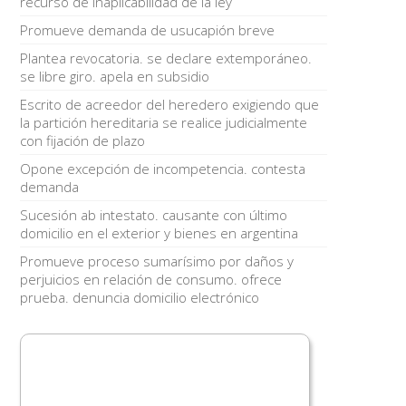
recurso de inaplicabilidad de la ley
Promueve demanda de usucapión breve
Plantea revocatoria. se declare extemporáneo.
se libre giro. apela en subsidio
Escrito de acreedor del heredero exigiendo que
la partición hereditaria se realice judicialmente
con fijación de plazo
Opone excepción de incompetencia. contesta
demanda
Sucesión ab intestato. causante con último
domicilio en el exterior y bienes en argentina
Promueve proceso sumarísimo por daños y
perjuicios en relación de consumo. ofrece
prueba. denuncia domicilio electrónico