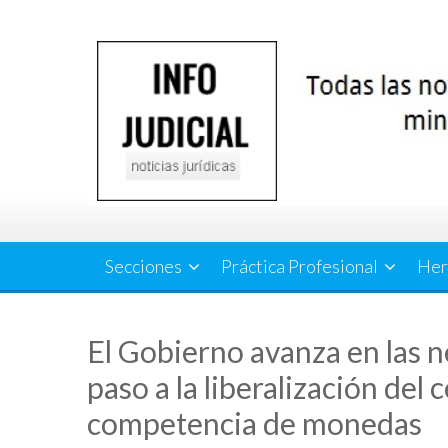
Saltar
al
contenido
Secciones
Práctica Profesional
Her
El Gobierno avanza en las n
paso a la liberalización de
competencia de monedas