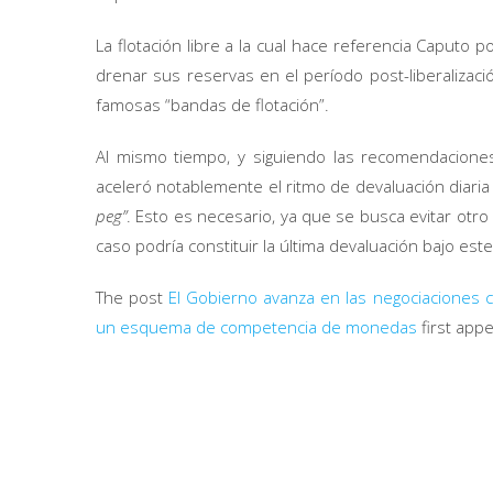
La flotación libre a la cual hace referencia Caputo p
drenar sus reservas en el período post-liberalizac
famosas “bandas de flotación”.
Al mismo tiempo, y siguiendo las recomendaciones 
aceleró notablemente el ritmo de devaluación diaria a
peg”
. Esto es necesario, ya que se busca evitar otro 
caso podría constituir la última devaluación bajo est
The post
El Gobierno avanza en las negociaciones co
un esquema de competencia de monedas
first app