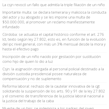
La csjn revocó un fallo que admitía la triple filiación de un niño
Importante multa: se declara temeraria y maliciosa la conducta
del actor y su abogado y se les impone una multa de
$50.000.000, al promover un reclamo manifiestamente
infundado
Córdoba: se actualiza el capital histórico conforme el art. 276
lct, texto según ley 27.802, esto es, en función de la evolución
del ipc nivel general, con más un 3% mensual desde la mora y
hasta el efectivo pago
Inscripción de un niño nacido por gestación por sustitución
como hijo de quien lo dio a luz
Csjn: la asignación otorgada al personal policial destinado a la
división custodia presidencial posee naturaleza de
compensación y no de suplemento
Reforma laboral: rechazo de la cautelar innovativa de la cgt
solicitando la suspensión de los arts. 90 y 91 de la ley 27.802
y el convenio de transferencia de la justicia laboral nacional a
la justicia del trabajo de la caba
Muerte de un hijo: se indemniza a los padres del joven