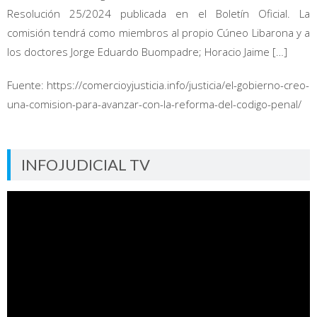
Resolución 25/2024 publicada en el Boletín Oficial. La
comisión tendrá como miembros al propio Cúneo Libarona y a
los doctores Jorge Eduardo Buompadre; Horacio Jaime […]
Fuente: https://comercioyjusticia.info/justicia/el-gobierno-creo-
una-comision-para-avanzar-con-la-reforma-del-codigo-penal/
INFOJUDICIAL TV