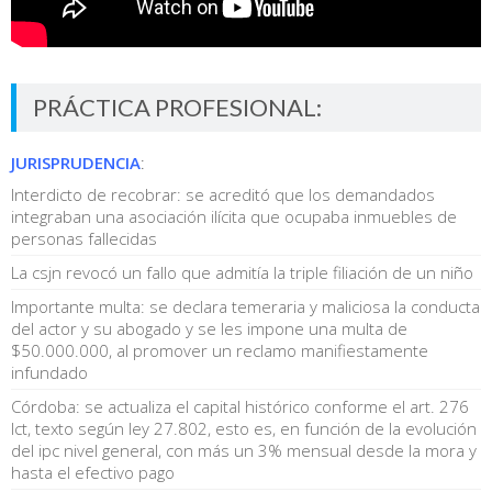
PRÁCTICA PROFESIONAL:
JURISPRUDENCIA
:
Interdicto de recobrar: se acreditó que los demandados
integraban una asociación ilícita que ocupaba inmuebles de
personas fallecidas
La csjn revocó un fallo que admitía la triple filiación de un niño
Importante multa: se declara temeraria y maliciosa la conducta
del actor y su abogado y se les impone una multa de
$50.000.000, al promover un reclamo manifiestamente
infundado
Córdoba: se actualiza el capital histórico conforme el art. 276
lct, texto según ley 27.802, esto es, en función de la evolución
del ipc nivel general, con más un 3% mensual desde la mora y
hasta el efectivo pago