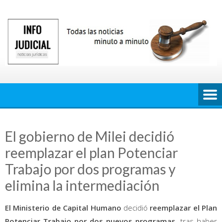
Saltar
al
contenido
El gobierno de Milei decidió
reemplazar el plan Potenciar
Trabajo por dos programas y
elimina la intermediación
El Ministerio de Capital Humano
decidió
reemplazar el Plan
Potenciar Trabajo por dos nuevos programas,
tras haber