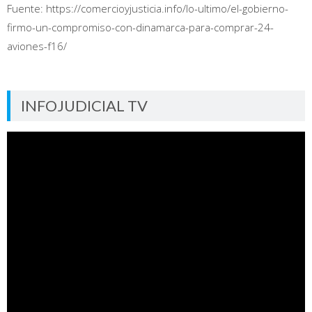
Fuente: https://comercioyjusticia.info/lo-ultimo/el-gobierno-
firmo-un-compromiso-con-dinamarca-para-comprar-24-
aviones-f16/
INFOJUDICIAL TV