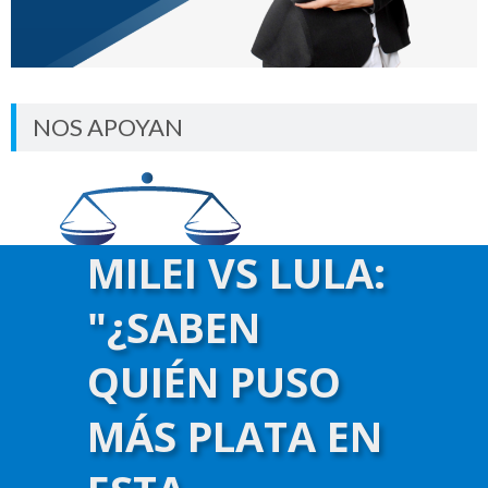
NOS APOYAN
MILEI VS LULA:
"¿SABEN
QUIÉN PUSO
MÁS PLATA EN