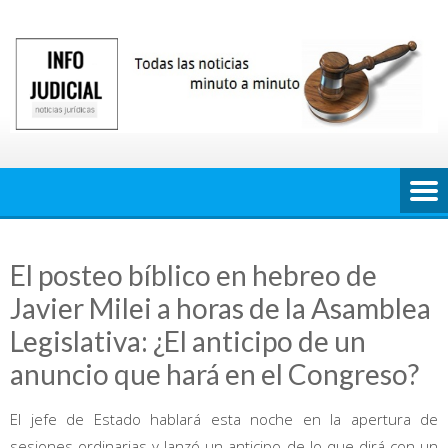
Saltar
al
contenido
El posteo bíblico en hebreo de
Javier Milei a horas de la Asamblea
Legislativa: ¿El anticipo de un
anuncio que hará en el Congreso?
El jefe de Estado hablará esta noche en la apertura de
sesiones ordinarias y lanzó un anticipo de lo que dirá con un