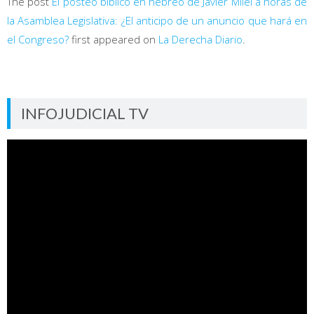
The post
El posteo bíblico en hebreo de Javier Milei a horas de
la Asamblea Legislativa: ¿El anticipo de un anuncio que hará en
el Congreso?
first appeared on
La Derecha Diario
.
INFOJUDICIAL TV