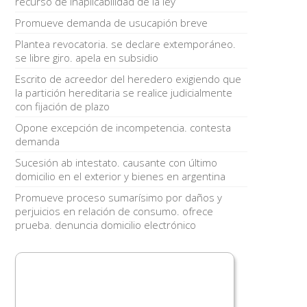
recurso de inaplicabilidad de la ley
Promueve demanda de usucapión breve
Plantea revocatoria. se declare extemporáneo.
se libre giro. apela en subsidio
Escrito de acreedor del heredero exigiendo que
la partición hereditaria se realice judicialmente
con fijación de plazo
Opone excepción de incompetencia. contesta
demanda
Sucesión ab intestato. causante con último
domicilio en el exterior y bienes en argentina
Promueve proceso sumarísimo por daños y
perjuicios en relación de consumo. ofrece
prueba. denuncia domicilio electrónico