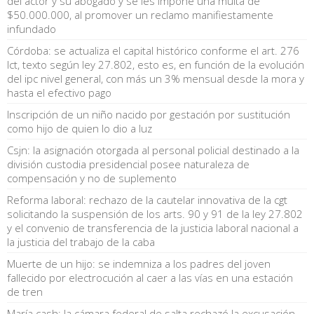
del actor y su abogado y se les impone una multa de
$50.000.000, al promover un reclamo manifiestamente
infundado
Córdoba: se actualiza el capital histórico conforme el art. 276
lct, texto según ley 27.802, esto es, en función de la evolución
del ipc nivel general, con más un 3% mensual desde la mora y
hasta el efectivo pago
Inscripción de un niño nacido por gestación por sustitución
como hijo de quien lo dio a luz
Csjn: la asignación otorgada al personal policial destinado a la
división custodia presidencial posee naturaleza de
compensación y no de suplemento
Reforma laboral: rechazo de la cautelar innovativa de la cgt
solicitando la suspensión de los arts. 90 y 91 de la ley 27.802
y el convenio de transferencia de la justicia laboral nacional a
la justicia del trabajo de la caba
Muerte de un hijo: se indemniza a los padres del joven
fallecido por electrocución al caer a las vías en una estación
de tren
María cash: la cámara federal de salta rechazó la excusación