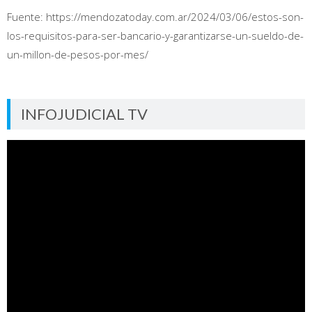
Fuente: https://mendozatoday.com.ar/2024/03/06/estos-son-
los-requisitos-para-ser-bancario-y-garantizarse-un-sueldo-de-
un-millon-de-pesos-por-mes/
INFOJUDICIAL TV