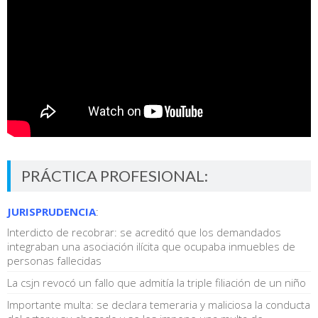
PRÁCTICA PROFESIONAL:
JURISPRUDENCIA
:
Interdicto de recobrar: se acreditó que los demandados
integraban una asociación ilícita que ocupaba inmuebles de
personas fallecidas
La csjn revocó un fallo que admitía la triple filiación de un niño
Importante multa: se declara temeraria y maliciosa la conducta