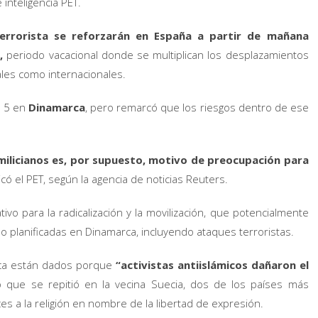
inteligencia PET.
iterrorista se reforzarán en España a partir de mañana
,
periodo vacacional donde se multiplican los desplazamientos
nales como internacionales.
e 5 en
Dinamarca
, pero remarcó que los riesgos dentro de ese
s milicianos es, por supuesto, motivo de preocupación para
ó el PET, según la agencia de noticias Reuters.
tivo para la radicalización y la movilización, que potencialmente
 planificadas en Dinamarca, incluyendo ataques terroristas.
rca están dados porque
“activistas antiislámicos dañaron
el
o que se repitió en la vecina Suecia, dos de los países más
es a la religión en nombre de la libertad de expresión.