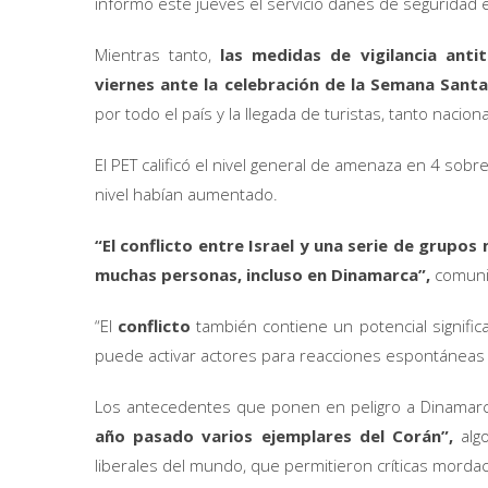
informó este jueves el servicio danés de seguridad e 
Mientras tanto,
las medidas de vigilancia ant
viernes ante la celebración de la Semana Santa
por todo el país y la llegada de turistas, tanto nacio
El PET calificó el nivel general de amenaza en 4 sobr
nivel habían aumentado.
“El conflicto entre Israel y una serie de grupo
muchas personas, incluso en Dinamarca”,
comunic
“El
conflicto
también contiene un potencial significa
puede activar actores para reacciones espontáneas o
Los antecedentes que ponen en peligro a Dinama
año pasado varios ejemplares del Corán”,
alg
liberales del mundo, que permitieron críticas mordac