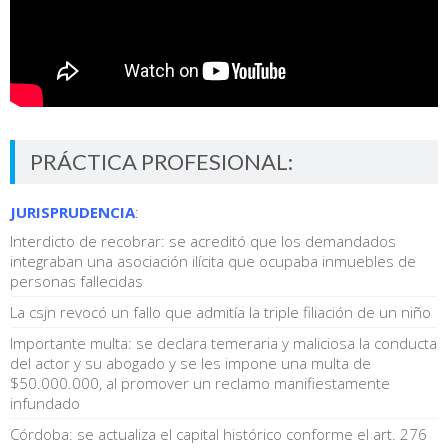
PRÁCTICA PROFESIONAL:
JURISPRUDENCIA
:
Interdicto de recobrar: se acreditó que los demandados
integraban una asociación ilícita que ocupaba inmuebles de
personas fallecidas
La csjn revocó un fallo que admitía la triple filiación de un niño
Importante multa: se declara temeraria y maliciosa la conducta
del actor y su abogado y se les impone una multa de
$50.000.000, al promover un reclamo manifiestamente
infundado
Córdoba: se actualiza el capital histórico conforme el art. 276