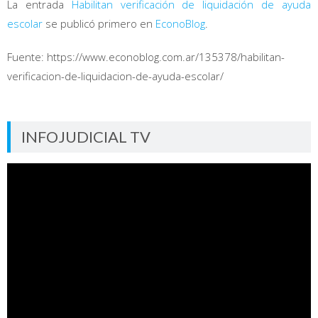
La entrada
Habilitan verificación de liquidación de ayuda
escolar
se publicó primero en
EconoBlog
.
Fuente: https://www.econoblog.com.ar/135378/habilitan-
verificacion-de-liquidacion-de-ayuda-escolar/
INFOJUDICIAL TV