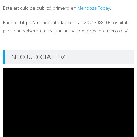
Este artículo se publicó primero en
Mendoza Today
.
Fuente: https://mendozatoday.com.ar/2025/08/10/hospital-
garrahan-volveran-a-realizar-un-paro-el-proximo-miercoles/
INFOJUDICIAL TV